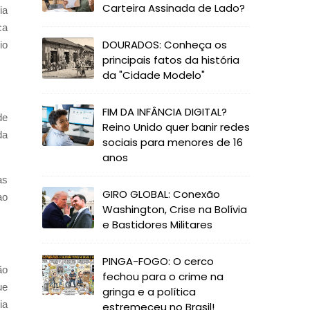
Carteira Assinada de Lado?
ia
ca
DOURADOS: Conheça os
io
principais fatos da história
da "Cidade Modelo"
FIM DA INFÂNCIA DIGITAL?
de
Reino Unido quer banir redes
da
sociais para menores de 16
anos
as
GIRO GLOBAL: Conexão
ao
Washington, Crise na Bolívia
e Bastidores Militares
PINGA-FOGO: O cerco
ão
fechou para o crime na
ue
gringa e a política
ia
estremeceu no Brasil!