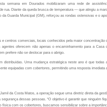
a semana em Dourados mobilizaram uma rede de assistênc
de rua. Diante da queda brusca de temperatura — que atingiu a mar
o da Guarda Municipal (GM), reforçou as rondas ostensivas e o apo
 e centros comerciais, locais conhecidos pela maior concentração 
os agentes oferecem não apenas o encaminhamento para a Casa 
m prefere não se deslocar para o abrigo.
m distribuídas. Uma mudança estratégica neste ano é que todas 
ente equipadas com cobertores, permitindo uma resposta imediata 
amil da Costa Matos, a operação segue uma diretriz direta da gest
e a segurança dessas pessoas. “O objetivo é garantir que ninguém fiq
 física com os cobertores, buscamos sensibilizar sobre a importânc