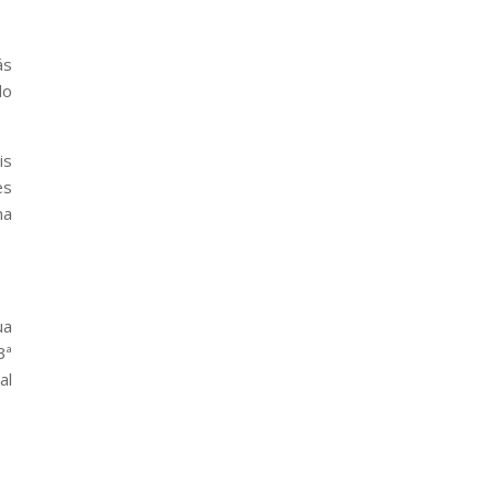
ás
do
is
es
ma
ua
3ª
al