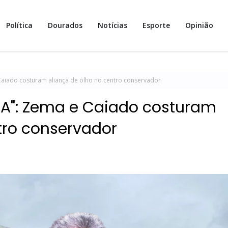
Política
Dourados
Notícias
Esporte
Opinião
aiado costuram aliança de olho no centro conservador
IA": Zema e Caiado costuram
tro conservador