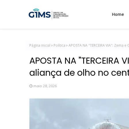
Home
Página inicial
Política
APOSTA NA "TERCEIRA VIA": Zema e C
APOSTA NA "TERCEIRA V
aliança de olho no cen
maio 28, 2026