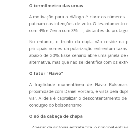
O termômetro das urnas
A motivação para o diálogo é clara: os números.
patinam nas intenções de voto. O levantamento
com 4% e Zema com 3% —, distantes do protagoni
No entanto, o trunfo da dupla não reside na p
principais nomes da polarização enfrentam tax
abaixo de 20%. Esse cenário abre uma janela de 
alternativa, mas que não se identifica com os ext
O fator "Flávio"
A fragilidade momentânea de Flávio Bolsona
proximidade com Daniel Vorcaro, é vista pela dupl
via". A ideia é capitalizar o descontentamento d
condução do bolsonarismo.
O nó da cabeça de chapa
- Apesar da sintonia estratégica, o principal entr