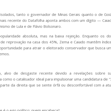
 Isolados, tanto o governador de Minas Gerais quanto o de Goi
 mais recente do Datafolha aponta ambos com um dígito — Caia
smo de Lula e de Flávio Bolsonaro.
opularidade absoluta, mas na baixa rejeição. Enquanto os do
as de reprovação na casa dos 45%, Zema e Caiado mantêm índic
oportunidade para atrair o eleitorado conservador que busca u
remos.
ro, alvo de desgaste recente devido a revelações sobre s
a como o catalisador ideal para impulsionar uma candidatura de "
e parte da direita que se sente órfã ou desconfortável com a atu
ave é o ego político: quem encabeça?